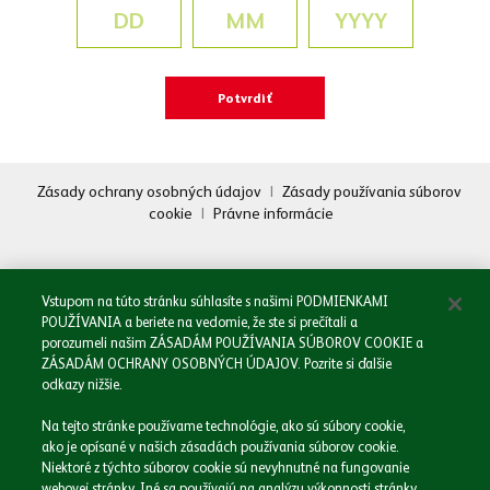
Zásady ochrany osobných údajov
|
Zásady používania súborov
cookie
|
Právne informácie
Oboznámil/a som sa so
Zásadami spracovania osobných údajov.
Odoslať
Vstupom na túto stránku súhlasíte s našimi PODMIENKAMI
POUŽÍVANIA a beriete na vedomie, že ste si prečítali a
porozumeli našim ZÁSADÁM POUŽÍVANIA SÚBOROV COOKIE a
ZÁSADÁM OCHRANY OSOBNÝCH ÚDAJOV. Pozrite si ďalšie
odkazy nižšie.
Domov
Na tejto stránke používame technológie, ako sú súbory cookie,
Naša spoločnosť
ako je opísané v našich zásadách používania súborov cookie.
Naše značky
Niektoré z týchto súborov cookie sú nevyhnutné na fungovanie
webovej stránky. Iné sa používajú na analýzu výkonnosti stránky,