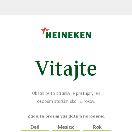
Vitajte
Sledujte nás
Facebook
Yo
Máte otázky?
Obsah tejto stránky je prístupný len
Napíšte nám
osobám starším ako 18 rokov.
Deň
Mesiac
Rok