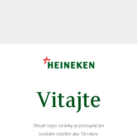
PIVOVAR V HURBANOVE
História hurbanovského pivovaru
sa začala písať v roku 1969
Spoznajte hurbanovský pivovar a objavte jeho históriu v súlade s
najmodernejšími
prístupmi v oblasti pivovarníctva
Pivovar v Hurbanove
Vitajte
Obsah tejto stránky je prístupný len
Čo máme nové
osobám starším ako 18 rokov.