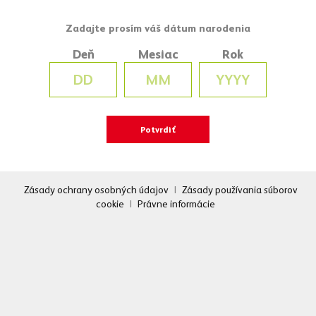
Deň
Mesiac
Rok
Zásady ochrany osobných údajov
|
Zásady používania súborov
cookie
|
Právne informácie
12. JÚLA 2026
Zlatý Bažant bol na Pohode ako doma. Tento rok
priniesol zónu, kde festival na chvíľu spomalil.