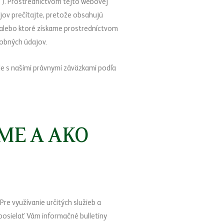
a“). Prostredníctvom tejto webovej
ov prečítajte, pretože obsahujú
alebo ktoré získame prostredníctvom
obných údajov.
e s našimi právnymi záväzkami podľa
ME A AKO
re využívanie určitých služieb a
posielať Vám informačné bulletiny