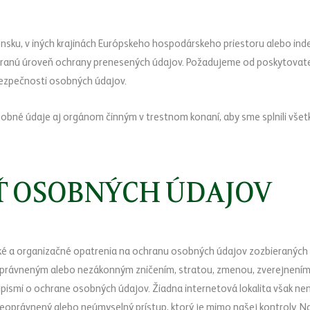
nsku, v iných krajinách Európskeho hospodárskeho priestoru alebo ind
anú úroveň ochrany prenesených údajov. Požadujeme od poskytovateľo
bezpečnosti osobných údajov.
né údaje aj orgánom činným v trestnom konaní, aby sme splnili všet
Ť OSOBNÝCH ÚDAJOV
zické a organizačné opatrenia na ochranu osobných údajov zozbieraný
právneným alebo nezákonným zničením, stratou, zmenou, zverejnením,
edpismi o ochrane osobných údajov. Žiadna internetová lokalita však 
právnený alebo neúmyselný prístup, ktorý je mimo našej kontroly. 