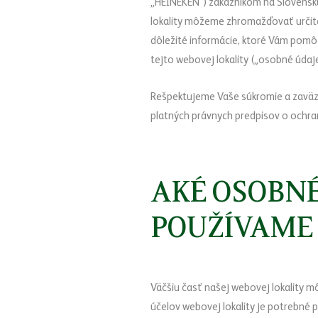
„HEINEKEN“) zákazníkom na Slovens
lokality môžeme zhromažďovať určité
dôležité informácie, ktoré Vám pom
tejto webovej lokality („osobné úd
Rešpektujeme Vaše súkromie a zaväz
platných právnych predpisov o ochra
AKÉ OSOBN
POUŽÍVAME 
Väčšiu časť našej webovej lokality m
účelov webovej lokality je potrebné 