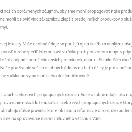
ci našich oprávnených záujmov, aby sme mohli propagovať naše produk
me mohli osloviť viac zákazníkov, zlepšiť predaj našich produktov a sl
amy).
vej lokality: Vaše osobné údaje sa použijú aj na údržbu a analýzu našej
upnosť a zabezpečiť internetovú stránku proti podvodom (napr. v pr
kutoční v prípade porušenia našich podmienok, napr. osôb mladších ak
. Naše používanie vašich osobných údajov na tieto účely je potrebné 
dú bezodkladne vymazané alebo deidentifikované.
ťažiach alebo iných propagačných akciách. Vaše osobné údaje, ako napr
ravovanie našich lotérií, súťaží alebo iných propagačných akcií, v kto
 obsahujú ďalšie pravidlá, ktoré obsahujú informácie o tom, ako bude
žívame na spravovanie nášho zmluvného vzťahu s Vami.