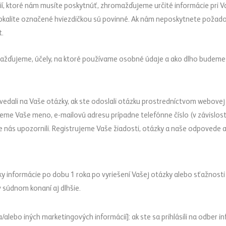
ií, ktoré nám musíte poskytnúť, zhromažďujeme určité informácie pri Va
okalite označené hviezdičkou sú povinné. Ak nám neposkytnete poža
t.
omažďujeme, účely, na ktoré používame osobné údaje a ako dlho bude
dali na Vaše otázky, ak ste odoslali otázku prostredníctvom webovej l
jeme Vaše meno, e-mailovú adresu prípadne telefónne číslo (v závislost
 nás upozornili. Registrujeme Vaše žiadosti, otázky a naše odpovede a 
y informácie po dobu 1 roka po vyriešení Vašej otázky alebo sťažnosti 
 súdnom konaní aj dlhšie.
/alebo iných marketingových informácií]: ak ste sa prihlásili na odber 