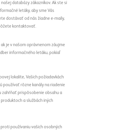
 našej databázy zákazníkov. Ak ste si
nformačné letáky, aby sme Vás
ete dostávať od nás žiadne e-maily,
môžete kontaktovať.
bo ak je v našom oprávnenom záujme
odber informačného letáku, pokiaľ
bovej lokalite, Vašich požiadavkách
ú používať rôzne kanály na riadenie
žu zahŕňať prispôsobenie obsahu a
 produktoch a službách iných
proti používaniu vašich osobných