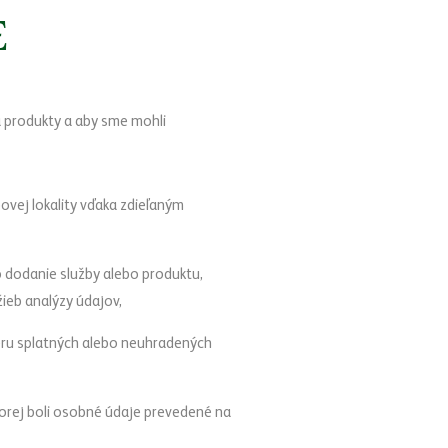
E
 produkty a aby sme mohli
vej lokality vďaka zdieľaným
o dodanie služby alebo produktu,
žieb analýzy údajov,
eru splatných alebo neuhradených
torej boli osobné údaje prevedené na