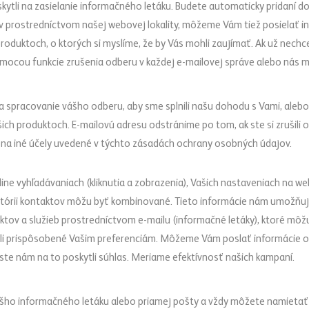
kytli na zasielanie informačného letáku. Budete automaticky pridaní do
ov prostredníctvom našej webovej lokality, môžeme Vám tiež posielať i
roduktoch, o ktorých si myslíme, že by Vás mohli zaujímať. Ak už nechc
mocou funkcie zrušenia odberu v každej e-mailovej správe alebo nás 
na spracovanie vášho odberu, aby sme splnili našu dohodu s Vami, ale
ich produktoch. E-mailovú adresu odstránime po tom, ak ste si zrušili 
na iné účely uvedené v týchto zásadách ochrany osobných údajov.
line vyhľadávaniach (kliknutia a zobrazenia), Vašich nastaveniach na we
istórii kontaktov môžu byť kombinované. Tieto informácie nám umožňuj
ktov a služieb prostredníctvom e-mailu (informačné letáky), ktoré mô
boli prispôsobené Vašim preferenciám. Môžeme Vám poslať informácie o
ste nám na to poskytli súhlas. Meriame efektívnosť našich kampaní.
šho informačného letáku alebo priamej pošty a vždy môžete namietať 