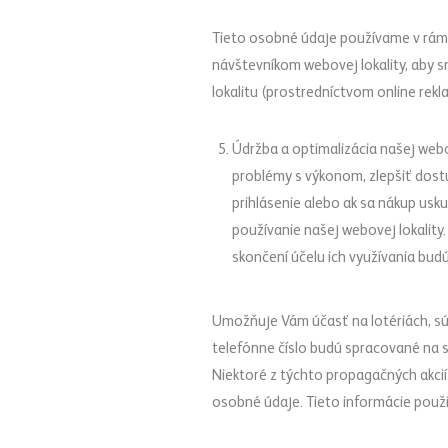
Tieto osobné údaje používame v rám
návštevníkom webovej lokality, aby s
lokalitu (prostredníctvom online rekl
Údržba a optimalizácia našej webo
problémy s výkonom, zlepšiť dost
prihlásenie alebo ak sa nákup us
používanie našej webovej lokality
skončení účelu ich využívania bu
Umožňuje Vám účasť na lotériách, sú
telefónne číslo budú spracované na sp
Niektoré z týchto propagačných akcií
osobné údaje. Tieto informácie pou