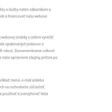
ty a služby našim zákazníkom a
užieb a financovať našu webovú
 webovej stránky s cieľom vyriešiť
ípade opakovaných pokusov o
o 18 rokov). Zaznamenávame celkové
pre naše oprávnené záujmy, pričom po
íklad: meno, e-mail a/alebo
rých sa rozhodnete zúčastniť.
me používať a zverejňovať Vaše