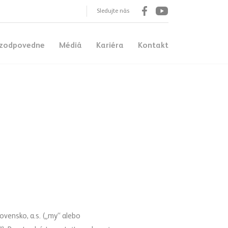
Sledujte nás
Facebook
Youtube
zodpovedne
Médiá
Kariéra
Kontakt
ovensko, a.s. („my“ alebo