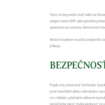
Tieto strany môžu mať sídlo na Slove
údajov mimo EHP zabezpečíme primer
opatrenia na ochranu dôvernosti a 
Možno budeme musieť poskytnúť osob
príkazy.
BEZPEČNOS
Prijali sme primerané technické, fy
pred zneužitím alebo náhodným, neo
sú v súlade s platnými zákonmi a pr
nemôžeme niesť zodpovednosť za neo