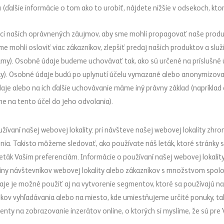
(ďalšie informácie o tom ako to urobiť, nájdete nižšie v odsekoch, ktor
ci našich oprávnených záujmov, aby sme mohli propagovať naše produk
me mohli osloviť viac zákazníkov, zlepšiť predaj našich produktov a sl
lamy). Osobné údaje budeme uchovávať tak, ako sú určené na príslušné ú
y). Osobné údaje budú po uplynutí účelu vymazané alebo anonymizova
e alebo na ich ďalšie uchovávanie máme iný právny základ (napríklad ak
 na tento účel do jeho odvolania).
žívaní našej webovej lokality: pri návšteve našej webovej lokality zhr
enia. Takisto môžeme sledovať, ako používate náš leták, ktoré stránky si
ták Vašim preferenciám. Informácie o používaní našej webovej lokalit
iny návštevníkov webovej lokality alebo zákazníkov s množstvom spoloč
daje je možné použiť aj na vytvorenie segmentov, ktoré sa používajú na
kov vyhľadávania alebo na miesto, kde umiestňujeme určité ponuky, ta
nty na zobrazovanie inzerátov online, o ktorých si myslíme, že sú pre 