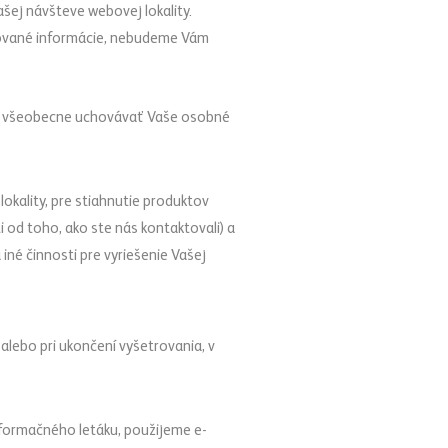
šej návšteve webovej lokality.
dované informácie, nebudeme Vám
me všeobecne uchovávať Vaše osobné
okality, pre stiahnutie produktov
i od toho, ako ste nás kontaktovali) a
iné činnosti pre vyriešenie Vašej
alebo pri ukončení vyšetrovania, v
informačného letáku, použijeme e-