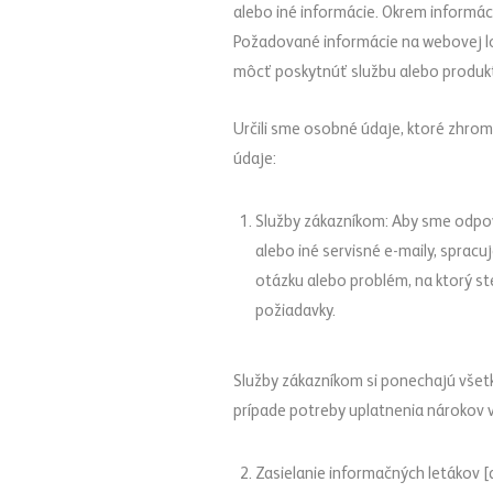
alebo iné informácie. Okrem informác
Požadované informácie na webovej l
môcť poskytnúť službu alebo produk
Určili sme osobné údaje, ktoré zhr
údaje:
Služby zákazníkom: Aby sme odpove
alebo iné servisné e-maily, spracu
otázku alebo problém, na ktorý ste
požiadavky.
Služby zákazníkom si ponechajú všetk
prípade potreby uplatnenia nárokov v
Zasielanie informačných letákov [a