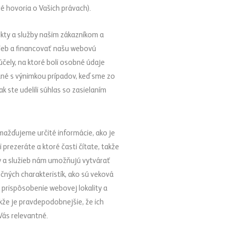
é hovoria o Vašich právach).
ty a služby našim zákazníkom a
užieb a financovať našu webovú
čely, na ktoré boli osobné údaje
né s výnimkou prípadov, keď sme zo
 ste udelili súhlas so zasielaním
omažďujeme určité informácie, ako je
 prezeráte a ktoré časti čítate, takže
y a služieb nám umožňujú vytvárať
ných charakteristík, ako sú veková
 prispôsobenie webovej lokality a
kže je pravdepodobnejšie, že ich
Vás relevantné.