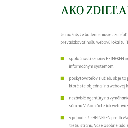
AKO ZDIEĽA
Je možné, že budeme musieť zdieľať 
prevádzkovať našu webovú lokalitu. T
spoločnosti skupiny HEINEKEN n
informačným systémom,
poskytovateľov služieb, ak je t
ktoré ste objednali na webovej l
nezávislé agentúry na vymáhani
súm na Vašom účte (ak webová 
v prípade, že HEINEKEN predá vš
tretiu stranu, Vaše osobné údaj