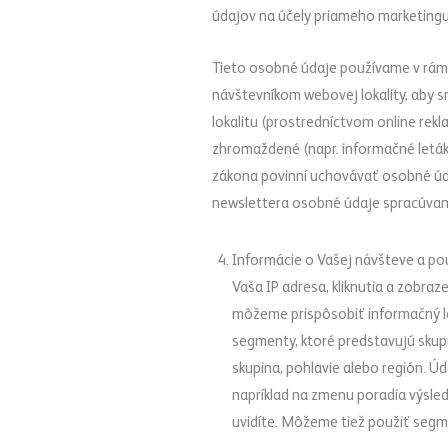
údajov na účely priameho marketingu 
Tieto osobné údaje používame v rám
návštevníkom webovej lokality, aby s
lokalitu (prostredníctvom online rek
zhromaždené (napr. informačné leták
zákona povinní uchovávať osobné údaj
newslettera osobné údaje spracúvame
Informácie o Vašej návšteve a pou
Vaša IP adresa, kliknutia a zobraz
môžeme prispôsobiť informačný le
segmenty, ktoré predstavujú skup
skupina, pohlavie alebo región. Ú
napríklad na zmenu poradia výsled
uvidíte. Môžeme tiež použiť segme