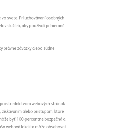
e vo svete. Pri uchovávaní osobných
v služieb, aby používali primerané
ky právne záväzky alebo súdne
ch prostredníctvom webových stránok
 získavaním alebo prístupom, ktoré
nemôže byť 100-percentne bezpečná a
Naša webová lokalita môže obsahovať