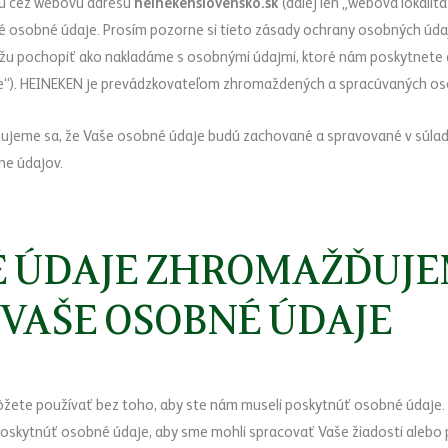
ku cez webovú adresu
heinekenslovensko.sk
(ďalej len „webová lokalit
 osobné údaje. Prosím pozorne si tieto zásady ochrany osobných údaj
ôžu pochopiť ako nakladáme s osobnými údajmi, ktoré nám poskytnete 
aje“). HEINEKEN je prevádzkovateľom zhromaždených a spracúvaných os
ujeme sa, že Vaše osobné údaje budú zachované a spravované v súlad
ne údajov.
É ÚDAJE ZHROMAŽĎUJE
VAŠE OSOBNÉ ÚDAJE
ôžete používať bez toho, aby ste nám museli poskytnúť osobné údaje. P
poskytnúť osobné údaje, aby sme mohli spracovať Vaše žiadosti alebo 