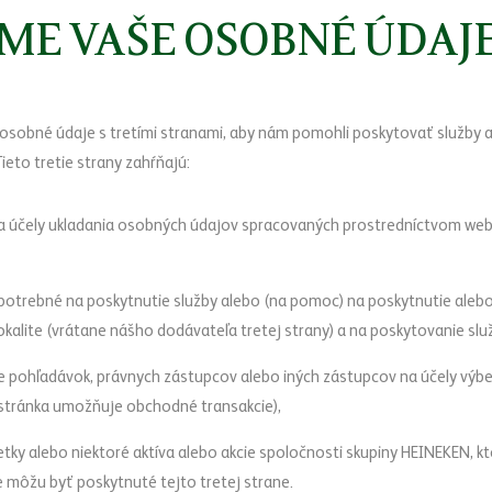
ME VAŠE OSOBNÉ ÚDAJ
osobné údaje s tretími stranami, aby nám pomohli poskytovať služby a
ieto tretie strany zahŕňajú:
a účely ukladania osobných údajov spracovaných prostredníctvom webo
o potrebné na poskytnutie služby alebo (na pomoc) na poskytnutie aleb
okalite (vrátane nášho dodávateľa tretej strany) a na poskytovanie slu
e pohľadávok, právnych zástupcov alebo iných zástupcov na účely výb
stránka umožňuje obchodné transakcie),
etky alebo niektoré aktíva alebo akcie spoločnosti skupiny HEINEKEN, k
e môžu byť poskytnuté tejto tretej strane.