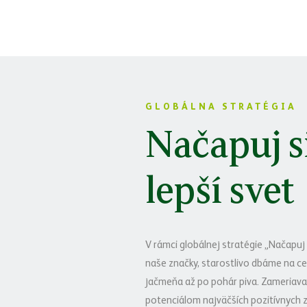
GLOBÁLNA STRATÉGIA
Načapuj s
lepší svet
V rámci globálnej stratégie „Načapuj s
naše značky, starostlivo dbáme na ce
jačmeňa až po pohár piva. Zameriavam
potenciálom najväčších pozitívnych z