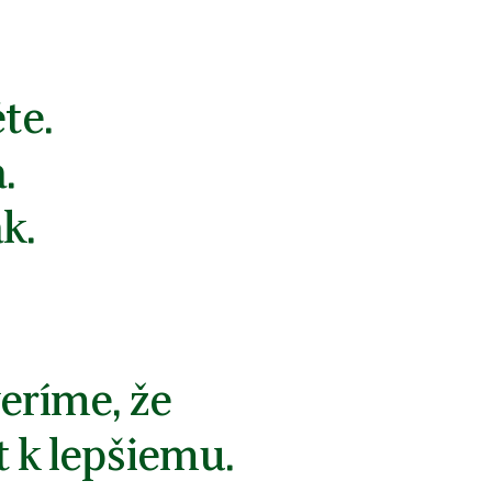
te.
.
k.
veríme, že
t k lepšiemu.