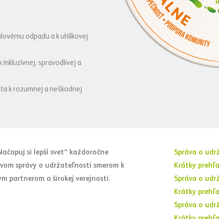
ulovému odpadu a k uhlíkovej
 inkluzívnej, spravodlivej a
a k rozumnej a neškodnej
ačapuj si lepší svet“ každoročne
Správa o udrž
vom správy o udržateľnosti smerom k
Krátky prehľ
 partnerom a širokej verejnosti.
Správa o udrž
Krátky prehľ
Správa o udrž
Krátky prehľ