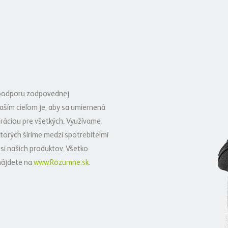
 podporu zodpovednej
aším cieľom je, aby sa umiernená
ráciou pre všetkých. Využívame
torých šírime medzi spotrebiteľmi
i našich produktov. Všetko
nájdete na
www.Rozumne.sk
.