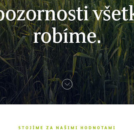
pozornosti všet
robíme.
Dole
STOJÍME ZA NAŠIMI HODNOTAMI