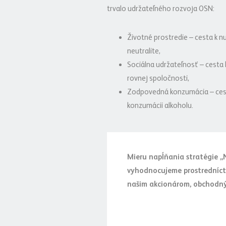
trvalo udržateľného rozvoja OSN:
Životné prostredie – cesta k n
neutralite,
Sociálna udržateľnosť – cesta k
rovnej spoločnosti,
Zodpovedná konzumácia – cest
konzumácii alkoholu.
Mieru napĺňania stratégie „N
vyhodnocujeme prostredníct
našim akcionárom, obchodným