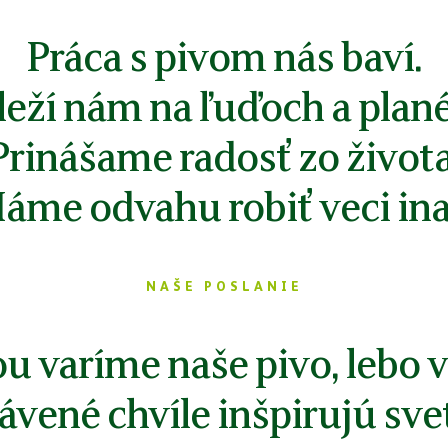
Práca s pivom nás baví.
leží nám na ľuďoch a plané
Prinášame radosť zo života
áme odvahu robiť veci ina
NAŠE POSLANIE
u varíme naše pivo, lebo 
ávené chvíle inšpirujú sve