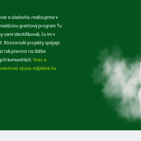
var a sladovňa, realizujeme v
u nadáciou grantový program Tu
 sami identifikovali, čo im v
iť. Rôznorodé projekty spájajú
 tak priestor na ďalšie
nych komunitách.
Viac o
rantovú výzvu nájdete tu
.