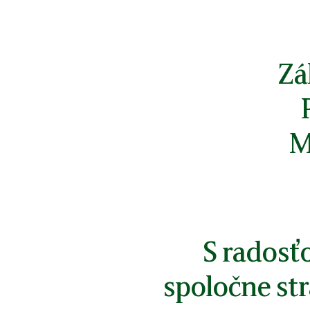
Zá
M
S radosťo
spoločne str