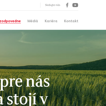
Sledujte nás
Facebook
Youtube
zodpovedne
Médiá
Kariéra
Kontakt
 pre nás
stojí v