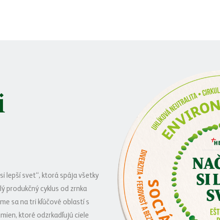
i
i lepší svet“, ktorá spája všetky
lý produkčný cyklus od zrnka
e sa na tri kľúčové oblastí s
mien, ktoré odzrkadľujú ciele