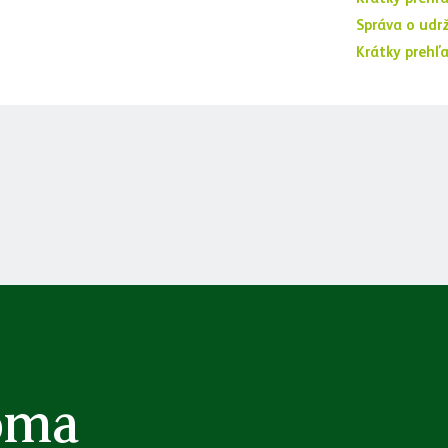
Správa o udrž
Krátky prehľ
oma