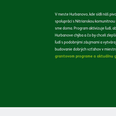
V meste Hurbanovo, kde sídli náš pivo
spolupráci s Nitrianskou komunitno
sme doma. Program aktivizuje ľudí, aby
Hurbanove chýba a čo by chceli zlepš
ľudí s podobnými záujmami a vytvárajú
budovanie dobrých vzťahov v miest
grantovom programe a aktuálnu g