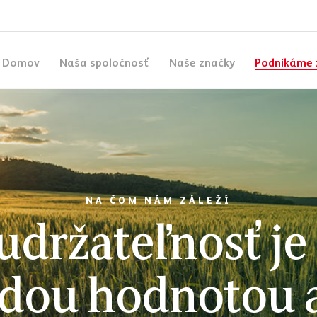
Domov
Naša spoločnosť
Naše značky
Podnikáme 
NA ČOM NÁM ZÁLEŽÍ
udržateľnosť je
dou hodnotou a 