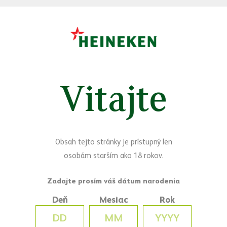
ČAKÁME ŤA V HEINEKEN SLOVENSKO
Vitajte
Šikovní ľudia si u nás nájdu svoje
miesto vždy, stačí si len vybrať.
Smelo do toho, tvoje nové
Obsah tejto stránky je prístupný len
kolegyne a kolegovia sa na teba už
osobám starším ako 18 rokov.
tešia.
Deň
Mesiac
Rok
Voľné pracovné miesta