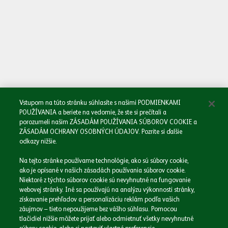
Oboznámil/a som sa so
Zásadami spracovania osobných údajov.
Odoslať
Vstupom na túto stránku súhlasíte s našimi PODMIENKAMI
POUŽÍVANIA a beriete na vedomie, že ste si prečítali a
porozumeli našim ZÁSADÁM POUŽÍVANIA SÚBOROV COOKIE a
ZÁSADÁM OCHRANY OSOBNÝCH ÚDAJOV. Pozrite si ďalšie
odkazy nižšie.
Domov
Na tejto stránke používame technológie, ako sú súbory cookie,
Naša spoločnosť
ako je opísané v našich zásadách používania súborov cookie.
Naše značky
Niektoré z týchto súborov cookie sú nevyhnutné na fungovanie
webovej stránky. Iné sa používajú na analýzu výkonnosti stránky,
Podnikáme zodpovedne
získavanie prehľadov a personalizáciu reklám podľa vašich
Médiá
záujmov – tieto nepoužijeme bez vášho súhlasu. Pomocou
Kariéra
tlačidiel nižšie môžete prijať alebo odmietnuť všetky nevyhnutné