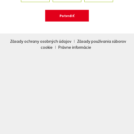
Zásady ochrany osobných údajov
|
Zásady používania súborov
cookie
|
Právne informácie
Sledujte nás
Facebook
Yo
Máte otázky?
Napíšte nám