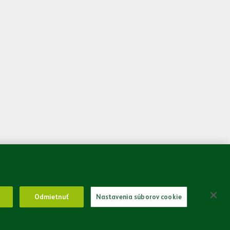
 som sa so
Zásadami spracovania osobných údajov.
Odoslať
Odmietnuť
Nastavenia súborov cookie