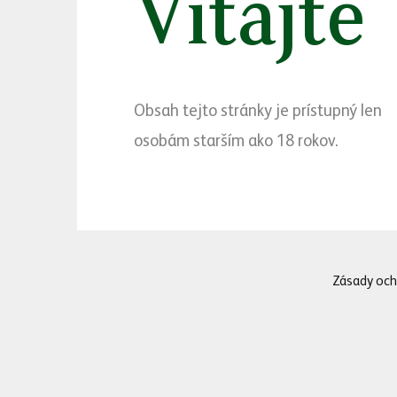
Vitajte
Obsah tejto stránky je prístupný len
osobám starším ako 18 rokov.
„Heineken® sa dlhodob
športového sviatku aj d
Zásady och
predstavili špeciálnu e
šampionátu. Naši záka
a podporiť tak slovens