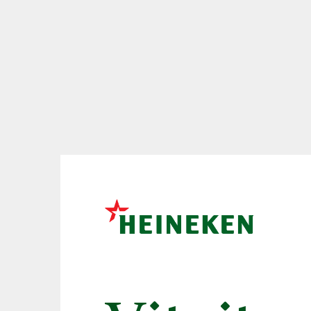
UEFA EURO 2
edíciou piva H
ktorú zdobia v
slovenskej v p
Futbal je synonymom 
momentov. O to viac 
sme ochudobnení o spo
emócie. Práve UEFA EU
ktorá spojí všetkých f
Európe. Radosť z víťazs
elektrizujúca atmosfér
každého správneho fa