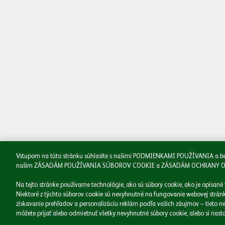
Naše značky
Podnikáme zodpovedne
Médiá
Kariéra
Kontakt
Vstupom na túto stránku súhlasíte s našimi PODMIENKAMI POUŽÍVANIA a beriet
našim ZÁSADÁM POUŽÍVANIA SÚBOROV COOKIE a ZÁSADÁM OCHRANY OSOBNÝ
Na tejto stránke používame technológie, ako sú súbory cookie, ako je opísané
Niektoré z týchto súborov cookie sú nevyhnutné na fungovanie webovej stránky
získavanie prehľadov a personalizáciu reklám podľa vašich záujmov – tieto ne
môžete prijať alebo odmietnuť všetky nevyhnutné súbory cookie, alebo si nastav