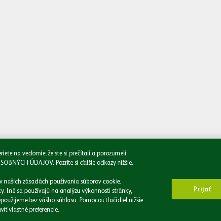
Napíšte nám
Oboznámil/a
e na vedomie, že ste si prečítali a porozumeli
CH ÚDAJOV. Pozrite si ďalšie odkazy nižšie.
 v našich zásadách používania súborov cookie.
Prijať
. Iné sa používajú na analýzu výkonnosti stránky,
použijeme bez vášho súhlasu. Pomocou tlačidiel nižšie
iť vlastné preferencie.