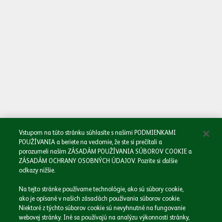
Oboznámil/a som sa so
Zásadami spracovania osobných údajov.
Odoslať
Vstupom na túto stránku súhlasíte s našimi PODMIENKAMI
POUŽÍVANIA a beriete na vedomie, že ste si prečítali a
porozumeli našim ZÁSADÁM POUŽÍVANIA SÚBOROV COOKIE a
ZÁSADÁM OCHRANY OSOBNÝCH ÚDAJOV. Pozrite si ďalšie
odkazy nižšie.
Domov
Na tejto stránke používame technológie, ako sú súbory cookie,
Naša spoločnosť
ako je opísané v našich zásadách používania súborov cookie.
Naše značky
Niektoré z týchto súborov cookie sú nevyhnutné na fungovanie
webovej stránky. Iné sa používajú na analýzu výkonnosti stránky,
Podnikáme zodpovedne