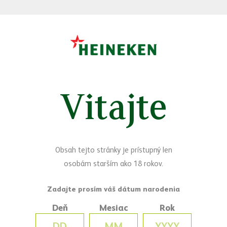
Výsledky ukazujú, že produkty z Hurbanova dokážu zaujať naprieč
viacerými kategóriami – od tradičných svetlých pív až po
obľúbené nealkoholické radlery. Úspech značiek Corgoň a Zlatý
Bažant zároveň nadväzuje na dlhodobý dôraz spoločnosti
HEINEKEN Slovensko na kvalitu, stabilitu výroby a poctivé
pivovarnícke remeslo.
Za každým jedným úspechom stojí práca ľudí, ktorí sa výrobe piva
Vitajte
venujú s odbornosťou, láskou a rešpektom k remeslu. Výsledky zo
súťaže sú pre celý tím potvrdením, že ich úsilie má zmysel.
Najväčšou odmenou však zostáva priazeň spotrebiteľov, pre
ktorých tieto pivá a radlery vznikajú každý deň.
Obsah tejto stránky je prístupný len
osobám starším ako 18 rokov.
Deň
Mesiac
Rok