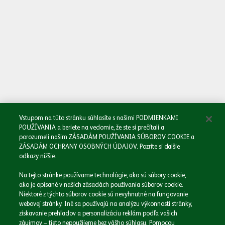
Oboznámil/a som sa so
Zásadami spracovania osobných údajov.
Odoslať
Vstupom na túto stránku súhlasíte s našimi PODMIENKAMI
POUŽÍVANIA a beriete na vedomie, že ste si prečítali a
porozumeli našim ZÁSADÁM POUŽÍVANIA SÚBOROV COOKIE a
ZÁSADÁM OCHRANY OSOBNÝCH ÚDAJOV. Pozrite si ďalšie
odkazy nižšie.
Domov
Na tejto stránke používame technológie, ako sú súbory cookie,
Naša spoločnosť
ako je opísané v našich zásadách používania súborov cookie.
Naše značky
Niektoré z týchto súborov cookie sú nevyhnutné na fungovanie
webovej stránky. Iné sa používajú na analýzu výkonnosti stránky,
Podnikáme zodpovedne
získavanie prehľadov a personalizáciu reklám podľa vašich
Médiá
záujmov – tieto nepoužijeme bez vášho súhlasu. Pomocou