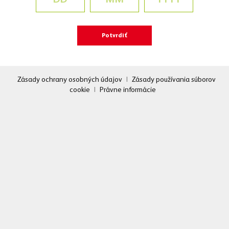
Zásady ochrany osobných údajov
|
Zásady používania súborov
cookie
|
Právne informácie
Sledujte nás
Facebook
Yo
Máte otázky?
Napíšte nám