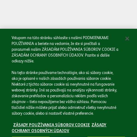
Oboznámil/a som sa so
Zásadami spracovania osobných údajov.
Odoslať
Vstupom na túto stránku súhlasíte s našimi PODMIENKAMI
POUŽÍVANIA a beriete na vedomie, že ste si prečítali a
porozumeli našim ZÁSADÁM POUŽÍVANIA SÚBOROV COOKIE a
ZÁSADÁM OCHRANY OSOBNÝCH ÚDAJOV. Pozrite si ďalšie
odkazy nižšie.
Domov
Na tejto stránke používame technológie, ako sú súbory cookie,
Naša spoločnosť
ako je opísané v našich zásadách používania súborov cookie.
Naše značky
Niektoré z týchto súborov cookie sú nevyhnutné na fungovanie
webovej stránky. Iné sa používajú na analýzu výkonnosti stránky,
Podnikáme zodpovedne
získavanie prehľadov a personalizáciu reklám podľa vašich
Médiá
záujmov – tieto nepoužijeme bez vášho súhlasu. Pomocou
Kariéra
tlačidiel nižšie môžete prijať alebo odmietnuť všetky nevyhnutné
Kontakt
súbory cookie, alebo si nastaviť vlastné preferencie.
ZÁSADY POUŽÍVANIA SÚBOROV COOKIE
ZÁSADY
OCHRANY OSOBNÝCH ÚDAJOV