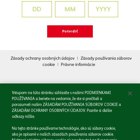
Zásady ochrany osobných údajov
|
Zásady používania súborov
cookie
|
Právne informácie
Oboznámil/a som sa so
Zásadami spracovania osobných údajov.
Odoslať
Vstupom na túto stránku súhlasíte s našimi PODMIENKAMI
POUŽÍVANIA a beriete na vedomie, že ste si prečítali a
porozumeli našim ZÁSADÁM POUŽÍVANIA SÚBOROV COOKIE a
ZÁSADÁM OCHRANY OSOBNÝCH ÚDAJOV. Pozrite si ďalšie
odkazy nižšie.
Domov
Na tejto stránke používame technológie, ako sú súbory cookie,
Naša spoločnosť
ako je opísané v našich zásadách používania súborov cookie.
Naše značky