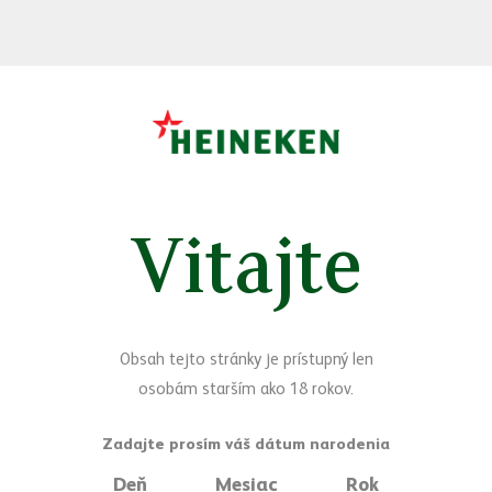
Vitajte
Sledujte nás
Facebook
Yo
Máte otázky?
Obsah tejto stránky je prístupný len
osobám starším ako 18 rokov.
Napíšte nám
Deň
Mesiac
Rok