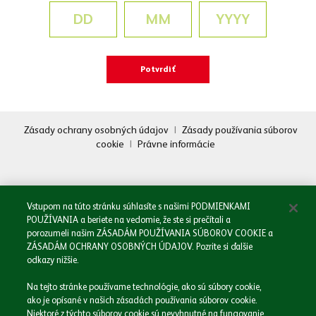
Zásady ochrany osobných údajov
|
Zásady používania súborov
cookie
|
Právne informácie
Oboznámil/a som sa so
Zásadami spracovania osobných údajov.
Odoslať
Vstupom na túto stránku súhlasíte s našimi PODMIENKAMI
POUŽÍVANIA a beriete na vedomie, že ste si prečítali a
porozumeli našim ZÁSADÁM POUŽÍVANIA SÚBOROV COOKIE a
ZÁSADÁM OCHRANY OSOBNÝCH ÚDAJOV. Pozrite si ďalšie
odkazy nižšie.
Domov
Na tejto stránke používame technológie, ako sú súbory cookie,
Naša spoločnosť
ako je opísané v našich zásadách používania súborov cookie.
Naše značky
Niektoré z týchto súborov cookie sú nevyhnutné na fungovanie