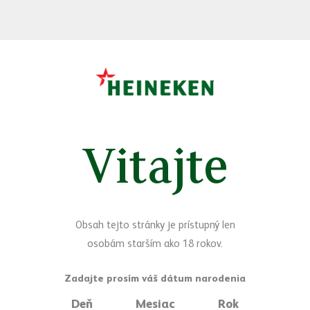
Vitajte
Sledujte nás
Facebook
Yo
Máte otázky?
Obsah tejto stránky je prístupný len
osobám starším ako 18 rokov.
Napíšte nám
Deň
Mesiac
Rok