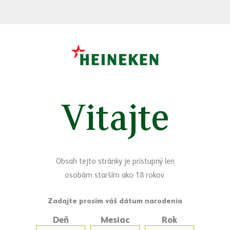
Vitajte
Sledujte nás
Facebook
Yo
Máte otázky?
Obsah tejto stránky je prístupný len
Napíšte nám
osobám starším ako 18 rokov.
Deň
Mesiac
Rok