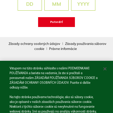
Zásady ochrany osobných údajov
|
Zásady používania súborov
cookie
|
Právne informácie
Oboznámil/a som sa so
Zásadami spracovania osobných údajov.
Odoslať
Vstupom na túto stránku súhlasíte s našimi PODMIENKAMI
POUŽÍVANIA a beriete na vedomie, že ste si prečítali a
porozumeli našim ZÁSADÁM POUŽÍVANIA SÚBOROV COOKIE a
ZÁSADÁM OCHRANY OSOBNÝCH ÚDAJOV. Pozrite si ďalšie
odkazy nižšie.
Domov
Na tejto stránke používame technológie, ako sú súbory cookie,
Naša spoločnosť
ako je opísané v našich zásadách používania súborov cookie.
Naše značky
Niektoré z týchto súborov cookie sú nevyhnutné na fungovanie
webovej stránky. Iné sa používajú na analýzu výkonnosti stránky,
Podnikáme zodpovedne