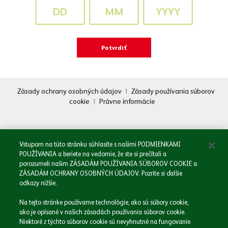
Zásady ochrany osobných údajov
|
Zásady používania súborov
cookie
|
Právne informácie
Oboznámil/a som sa so
Zásadami spracovania osobných údajov.
Odoslať
Vstupom na túto stránku súhlasíte s našimi PODMIENKAMI
POUŽÍVANIA a beriete na vedomie, že ste si prečítali a
porozumeli našim ZÁSADÁM POUŽÍVANIA SÚBOROV COOKIE a
ZÁSADÁM OCHRANY OSOBNÝCH ÚDAJOV. Pozrite si ďalšie
odkazy nižšie.
Domov
Na tejto stránke používame technológie, ako sú súbory cookie,
Naša spoločnosť
ako je opísané v našich zásadách používania súborov cookie.
Naše značky
Niektoré z týchto súborov cookie sú nevyhnutné na fungovanie