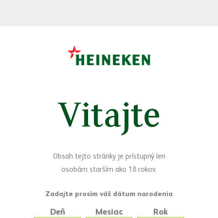
Vitajte
Sledujte nás
Facebook
Yo
Máte otázky?
Obsah tejto stránky je prístupný len
osobám starším ako 18 rokov.
Napíšte nám
Deň
Mesiac
Rok