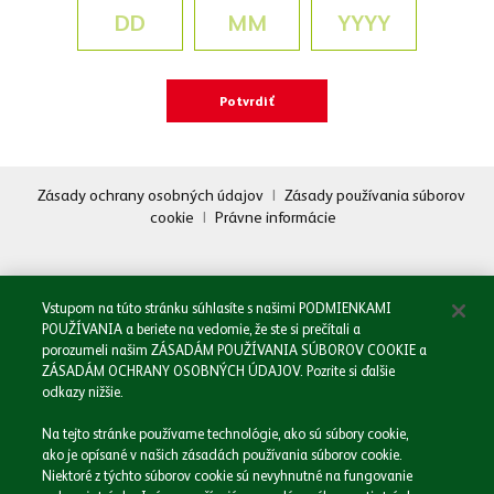
Zásady ochrany osobných údajov
|
Zásady používania súborov
cookie
|
Právne informácie
Oboznámil/a som sa so
Zásadami spracovania osobných údajov.
Odoslať
Vstupom na túto stránku súhlasíte s našimi PODMIENKAMI
POUŽÍVANIA a beriete na vedomie, že ste si prečítali a
porozumeli našim ZÁSADÁM POUŽÍVANIA SÚBOROV COOKIE a
ZÁSADÁM OCHRANY OSOBNÝCH ÚDAJOV. Pozrite si ďalšie
odkazy nižšie.
Domov
Na tejto stránke používame technológie, ako sú súbory cookie,
Naša spoločnosť
ako je opísané v našich zásadách používania súborov cookie.
Naše značky
Niektoré z týchto súborov cookie sú nevyhnutné na fungovanie