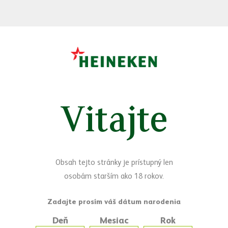
Vitajte
Sledujte nás
Facebook
Yo
Máte otázky?
Obsah tejto stránky je prístupný len
Napíšte nám
osobám starším ako 18 rokov.
Deň
Mesiac
Rok