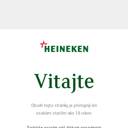
Vitajte
Sledujte nás
Facebook
Yo
Obsah tejto stránky je prístupný len
osobám starším ako 18 rokov.
Máte otázky?