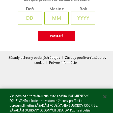
Napíšte nám
Deň
Mesiac
Rok
Zásady ochrany osobných údajov
|
Zásady používania súborov
cookie
|
Právne informácie
Oboznámil/a som sa so
Zásadami spracovania osobných údajov.
Odoslať
Vstupom na túto stránku súhlasíte s našimi PODMIENKAMI
POUŽÍVANIA a beriete na vedomie, že ste si prečítali a
porozumeli našim ZÁSADÁM POUŽÍVANIA SÚBOROV COOKIE a
ZÁSADÁM OCHRANY OSOBNÝCH ÚDAJOV. Pozrite si ďalšie