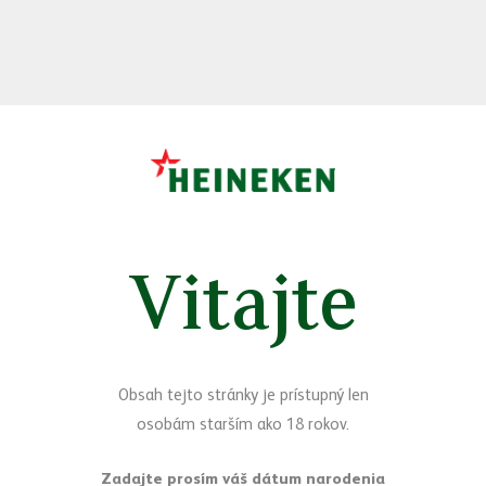
Vitajte
Sledujte nás
Facebook
Yo
Obsah tejto stránky je prístupný len
osobám starším ako 18 rokov.
Máte otázky?
Napíšte nám