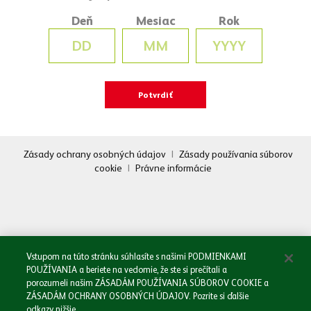
Deň
Mesiac
Rok
Zásady ochrany osobných údajov
|
Zásady používania súborov
cookie
|
Právne informácie
Oboznámil/a som sa so
Zásadami spracovania osobných údajov.
Odoslať
Vstupom na túto stránku súhlasíte s našimi PODMIENKAMI
POUŽÍVANIA a beriete na vedomie, že ste si prečítali a
porozumeli našim ZÁSADÁM POUŽÍVANIA SÚBOROV COOKIE a
ZÁSADÁM OCHRANY OSOBNÝCH ÚDAJOV. Pozrite si ďalšie
odkazy nižšie.