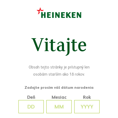
Sledujte nás
Facebook
Yo
Vitajte
Máte otázky?
Napíšte nám
Obsah tejto stránky je prístupný len
osobám starším ako 18 rokov.
Deň
Mesiac
Rok