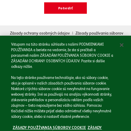
Oboznámil/a som sa so
Zásadami spracovania osobných údajov.
Zásady ochrany osobných údajov
|
Zásady používania súborov
cookie
|
Právne informácie
Odoslať
Vstupom na túto stránku súhlasíte s našimi PODMIENKAMI
POUŽÍVANIA a beriete na vedomie, že ste si prečítali a
porozumeli našim ZÁSADÁM POUŽÍVANIA SÚBOROV COOKIE a
ZÁSADÁM OCHRANY OSOBNÝCH ÚDAJOV. Pozrite si ďalšie
odkazy nižšie.
Domov
Na tejto stránke používame technológie, ako sú súbory cookie,
Naša spoločnosť
ako je opísané v našich zásadách používania súborov cookie.
Naše značky
Niektoré z týchto súborov cookie sú nevyhnutné na fungovanie
webovej stránky. Iné sa používajú na analýzu výkonnosti stránky,
Podnikáme zodpovedne
získavanie prehľadov a personalizáciu reklám podľa vašich
Médiá
záujmov – tieto nepoužijeme bez vášho súhlasu. Pomocou
Kariéra
tlačidiel nižšie môžete prijať alebo odmietnuť všetky nevyhnutné
Kontakt
súbory cookie, alebo si nastaviť vlastné preferencie.
ZÁSADY POUŽÍVANIA SÚBOROV COOKIE
ZÁSADY