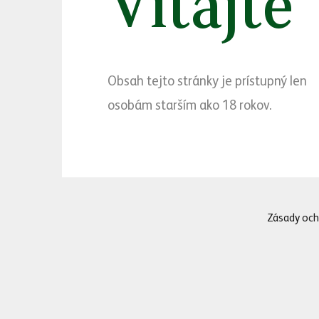
Vitajte
sme tento rok harmoni
konzumentov jasnejší
Spoznajte novinky z
Obsah tejto stránky je prístupný len
Netradičné spojenie
osobám starším ako 18 rokov.
Výsledkom kombinácie 
fanúšikov radlerov Zl
ani umelé farbivá a ro
preto tento radler ob
Zásady och
Obľúbená slovenská 
Ďalšia novinka bez pr
ovocnej šťavy z červe
bude príjemným osviež