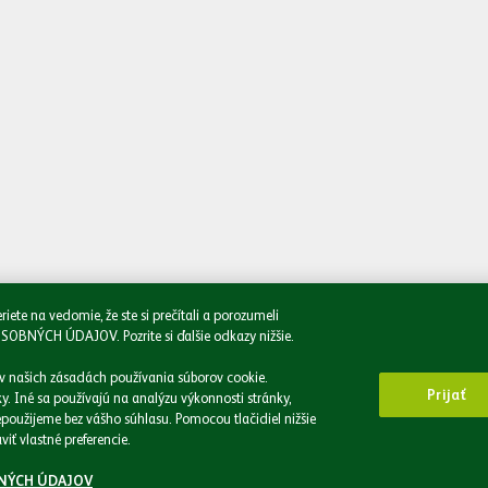
Oboznámil/a
e na vedomie, že ste si prečítali a porozumeli
CH ÚDAJOV. Pozrite si ďalšie odkazy nižšie.
 v našich zásadách používania súborov cookie.
Prijať
. Iné sa používajú na analýzu výkonnosti stránky,
použijeme bez vášho súhlasu. Pomocou tlačidiel nižšie
iť vlastné preferencie.
Zásady ochrany osobných údajov
Zásady používania súborov cookie
NÝCH ÚDAJOV