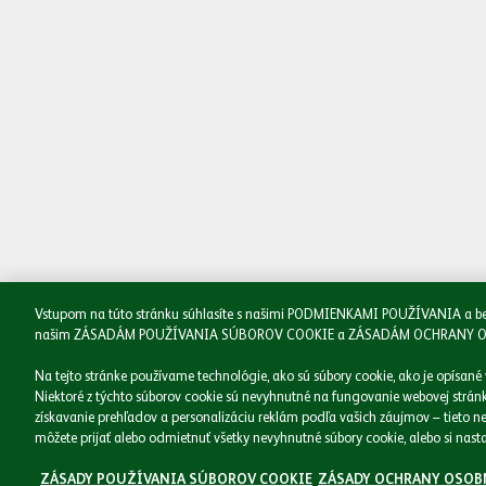
Naše značky
Podnikáme zodpovedne
Médiá
Kariéra
Kontakt
Vstupom na túto stránku súhlasíte s našimi PODMIENKAMI POUŽÍVANIA a beriet
našim ZÁSADÁM POUŽÍVANIA SÚBOROV COOKIE a ZÁSADÁM OCHRANY OSOBNÝ
Na tejto stránke používame technológie, ako sú súbory cookie, ako je opísané
Niektoré z týchto súborov cookie sú nevyhnutné na fungovanie webovej stránky
získavanie prehľadov a personalizáciu reklám podľa vašich záujmov – tieto ne
môžete prijať alebo odmietnuť všetky nevyhnutné súbory cookie, alebo si nastav
© 2026 - Heineken Slovensko a.s. Všetky práva vyhradené
ZÁSADY POUŽÍVANIA SÚBOROV COOKIE
ZÁSADY OCHRANY OSOB