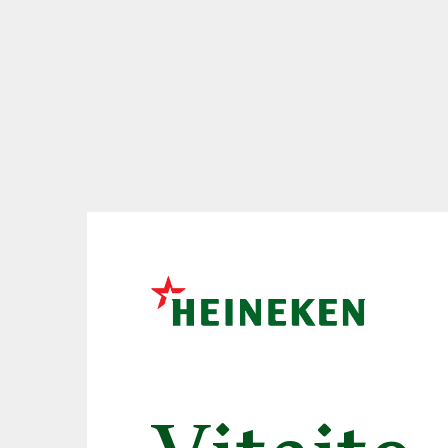
novinky, ktoré vás p
tropickou príchuťou
cukru. S uvedením no
Popri klasických rad
Zlatý Bažant
ako na
radlera neprestáva re
aj dlhodobým cieľom j
radlerov Bez pridaného
pridaného cukru
v dv
,,Už dnes je Zlatý Ba
100% prírodnému zlože
nealkoholického sýten
cukru. Melón je čisto 
vychádzali zo spontán
platí, že všetky naše 