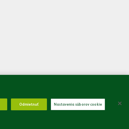
 som sa so
Zásadami spracovania osobných údajov.
Odoslať
Odmietnuť
Nastavenia súborov cookie
Právne informácie