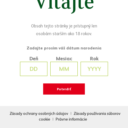
Vitajte
Obľúbené osviežujúce mojito, v ktorom vyniká chuť mäty a limetky,
je odteraz súčasťou plechovky Desperados. Toto spojenie vytvára
dokonalú symbiózu pre chuťové poháriky. Novinku ocení každý, kto
hľadá rozmanitosť a rád experimentuje.
Obsah tejto stránky je prístupný len
osobám starším ako 18 rokov.
Deň
Mesiac
Rok
Zásady ochrany osobných údajov
|
Zásady používania súborov
cookie
|
Právne informácie