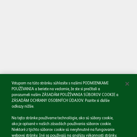
Oboznámil/a som sa so
Zásadami spracovania osobných údajov.
Odoslať
Vstupom na túto stránku súhlasíte s našimi PODMIENKAMI
POUŽÍVANIA a beriete na vedomie, že ste si prečítali a
porozumeli našim ZÁSADÁM POUŽÍVANIA SÚBOROV COOKIE a
ZÁSADÁM OCHRANY OSOBNÝCH ÚDAJOV. Pozrite si ďalšie
odkazy nižšie.
Domov
Na tejto stránke používame technológie, ako sú súbory cookie,
Naša spoločnosť
ako je opísané v našich zásadách používania súborov cookie.
Naše značky
Niektoré z týchto súborov cookie sú nevyhnutné na fungovanie
webovej stránky. Iné sa používajú na analýzu výkonnosti stránky,
Podnikáme zodpovedne