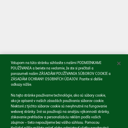
Oboznámil/a som sa so
Zásadami spracovania osobných údajov.
Odoslať
Vstupom na túto stránku súhlasíte s našimi PODMIENKAMI
POUŽÍVANIA a beriete na vedomie, že ste si prečítali a
porozumeli našim ZÁSADÁM POUŽÍVANIA SÚBOROV COOKIE a
ZÁSADÁM OCHRANY OSOBNÝCH ÚDAJOV. Pozrite si ďalšie
odkazy nižšie.
Domov
Na tejto stránke používame technológie, ako sú súbory cookie,
Naša spoločnosť
ako je opísané v našich zásadách používania súborov cookie.
Naše značky
Niektoré z týchto súborov cookie sú nevyhnutné na fungovanie
webovej stránky. Iné sa používajú na analýzu výkonnosti stránky,
Podnikáme zodpovedne
získavanie prehľadov a personalizáciu reklám podľa vašich
Médiá
záujmov – tieto nepoužijeme bez vášho súhlasu. Pomocou
Kariéra
tlačidiel nižšie môžete prijať alebo odmietnuť všetky nevyhnutné