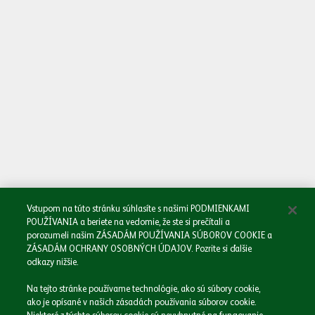
Oboznámil/a som sa so
Zásadami spracovania osobných údajov.
Odoslať
Vstupom na túto stránku súhlasíte s našimi PODMIENKAMI
POUŽÍVANIA a beriete na vedomie, že ste si prečítali a
porozumeli našim ZÁSADÁM POUŽÍVANIA SÚBOROV COOKIE a
ZÁSADÁM OCHRANY OSOBNÝCH ÚDAJOV. Pozrite si ďalšie
odkazy nižšie.
Domov
Na tejto stránke používame technológie, ako sú súbory cookie,
Naša spoločnosť
ako je opísané v našich zásadách používania súborov cookie.
Naše značky