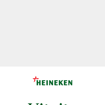
v regióne, a teda aj nás, spoločnosti HEINEKEN Slovensko.
Ďakujeme mestu Hurbanovo, že si na výsadbu vybralo práve
priestor pred naším pivovarom a Veľvyslanectvu Holandského
kráľovstva na Slovensku za tento symbolický dar.
1000 tulipánov nám bude pripomínať silné holandsko-slovenské
prepojenie, úspešnú spoluprácu a priateľstvo.