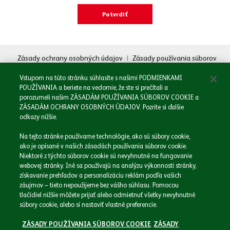
Oboznámil/a som sa so
Zásadami spracovania osobných údajov.
Zásady ochrany osobných údajov
|
Zásady používania súborov
cookie
|
Právne informácie
Odoslať
Vstupom na túto stránku súhlasíte s našimi PODMIENKAMI
POUŽÍVANIA a beriete na vedomie, že ste si prečítali a
porozumeli našim ZÁSADÁM POUŽÍVANIA SÚBOROV COOKIE a
ZÁSADÁM OCHRANY OSOBNÝCH ÚDAJOV. Pozrite si ďalšie
odkazy nižšie.
Domov
Na tejto stránke používame technológie, ako sú súbory cookie,
Naša spoločnosť
ako je opísané v našich zásadách používania súborov cookie.
Naše značky
Niektoré z týchto súborov cookie sú nevyhnutné na fungovanie
webovej stránky. Iné sa používajú na analýzu výkonnosti stránky,
Podnikáme zodpovedne
získavanie prehľadov a personalizáciu reklám podľa vašich
Médiá
záujmov – tieto nepoužijeme bez vášho súhlasu. Pomocou
Kariéra
tlačidiel nižšie môžete prijať alebo odmietnuť všetky nevyhnutné
Kontakt
súbory cookie, alebo si nastaviť vlastné preferencie.
ZÁSADY POUŽÍVANIA SÚBOROV COOKIE
ZÁSADY