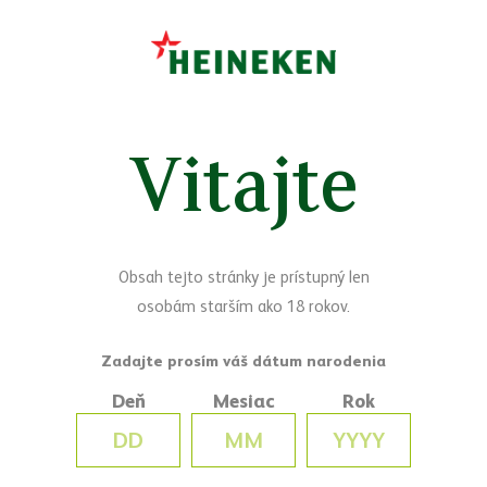
Sledujte nás
Facebook
Yo
Vitajte
Máte otázky?
Napíšte nám
Obsah tejto stránky je prístupný len
osobám starším ako 18 rokov.
Deň
Mesiac
Rok