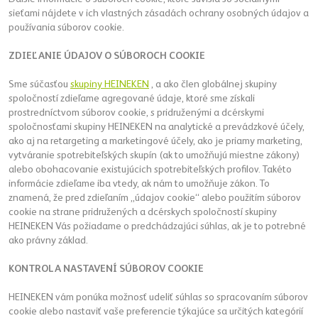
sieťami nájdete v ich vlastných zásadách ochrany osobných údajov a
používania súborov cookie.
ZDIEĽANIE ÚDAJOV O SÚBOROCH COOKIE
Sme súčasťou
skupiny HEINEKEN
, a ako člen globálnej skupiny
spoločností zdieľame agregované údaje, ktoré sme získali
prostredníctvom súborov cookie, s pridruženými a dcérskymi
spoločnosťami skupiny HEINEKEN na analytické a prevádzkové účely,
ako aj na retargeting a marketingové účely, ako je priamy marketing,
vytváranie spotrebiteľských skupín (ak to umožňujú miestne zákony)
alebo obohacovanie existujúcich spotrebiteľských profilov. Takéto
informácie zdieľame iba vtedy, ak nám to umožňuje zákon. To
znamená, že pred zdieľaním „údajov cookie“ alebo použitím súborov
cookie na strane pridružených a dcérskych spoločností skupiny
HEINEKEN Vás požiadame o predchádzajúci súhlas, ak je to potrebné
ako právny základ.
KONTROLA NASTAVENÍ SÚBOROV COOKIE
HEINEKEN vám ponúka možnosť udeliť súhlas so spracovaním súborov
cookie alebo nastaviť vaše preferencie týkajúce sa určitých kategórií