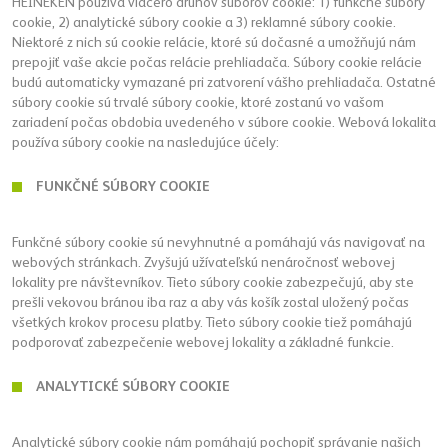
HEINEKEN použiva viacero druhov súborov cookie: 1) funkčné súbory
cookie, 2) analytické súbory cookie a 3) reklamné súbory cookie.
Niektoré z nich sú cookie relácie, ktoré sú dočasné a umožňujú nám
prepojiť vaše akcie počas relácie prehliadača. Súbory cookie relácie
budú automaticky vymazané pri zatvorení vášho prehliadača. Ostatné
súbory cookie sú trvalé súbory cookie, ktoré zostanú vo vašom
zariadení počas obdobia uvedeného v súbore cookie. Webová lokalita
používa súbory cookie na nasledujúce účely:
FUNKČNÉ SÚBORY COOKIE
Funkčné súbory cookie sú nevyhnutné a pomáhajú vás navigovať na
webových stránkach. Zvyšujú užívateľskú nenáročnosť webovej
lokality pre návštevníkov. Tieto súbory cookie zabezpečujú, aby ste
prešli vekovou bránou iba raz a aby vás košík zostal uložený počas
všetkých krokov procesu platby. Tieto súbory cookie tiež pomáhajú
podporovať zabezpečenie webovej lokality a základné funkcie.
ANALYTICKÉ SÚBORY COOKIE
Analytické súbory cookie nám pomáhajú pochopiť správanie našich