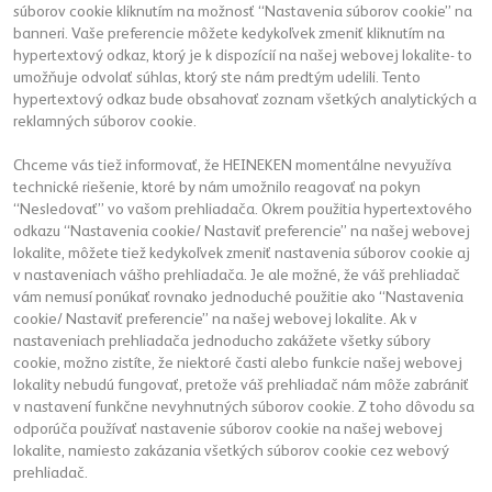
súborov cookie kliknutím na možnosť “Nastavenia súborov cookie” na
banneri. Vaše preferencie môžete kedykoľvek zmeniť kliknutím na
hypertextový odkaz, ktorý je k dispozícií na našej webovej lokalite- to
umožňuje odvolať súhlas, ktorý ste nám predtým udelili. Tento
hypertextový odkaz bude obsahovať zoznam všetkých analytických a
reklamných súborov cookie.
Chceme vás tiež informovať, že HEINEKEN momentálne nevyužíva
technické riešenie, ktoré by nám umožnilo reagovať na pokyn
“Nesledovať” vo vašom prehliadača. Okrem použitia hypertextového
odkazu “Nastavenia cookie/ Nastaviť preferencie” na našej webovej
lokalite, môžete tiež kedykoľvek zmeniť nastavenia súborov cookie aj
v nastaveniach vášho prehliadača. Je ale možné, že váš prehliadač
vám nemusí ponúkať rovnako jednoduché použitie ako “Nastavenia
cookie/ Nastaviť preferencie” na našej webovej lokalite. Ak v
nastaveniach prehliadača jednoducho zakážete všetky súbory
cookie, možno zistíte, že niektoré časti alebo funkcie našej webovej
lokality nebudú fungovať, pretože váš prehliadač nám môže zabrániť
v nastavení funkčne nevyhnutných súborov cookie. Z toho dôvodu sa
odporúča používať nastavenie súborov cookie na našej webovej
lokalite, namiesto zakázania všetkých súborov cookie cez webový
prehliadač.