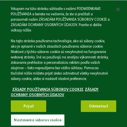
Odoslať
Vstupom na túto stránku súhlasíte s našimi PODMIENKAMI
POUŽÍVANIA a beriete na vedomie, že ste si prečítali a
porozumeli našim ZÁSADÁM POUŽÍVANIA SÚBOROV COOKIE a
ZÁSADÁM OCHRANY OSOBNÝCH ÚDAJOV. Pozrite si ďalšie
odkazy nižšie.
Domov
Na tejto stránke používame technológie, ako sú súbory cookie,
Naša spoločnosť
ako je opísané v našich zásadách používania súborov cookie.
Naše značky
Niektoré z týchto súborov cookie sú nevyhnutné na fungovanie
webovej stránky. Iné sa používajú na analýzu výkonnosti stránky,
Podnikáme zodpovedne
získavanie prehľadov a personalizáciu reklám podľa vašich
Médiá
záujmov – tieto nepoužijeme bez vášho súhlasu. Pomocou
Kariéra
tlačidiel nižšie môžete prijať alebo odmietnuť všetky nevyhnutné
súbory cookie, alebo si nastaviť vlastné preferencie.
Kontakt
ZÁSADY POUŽÍVANIA SÚBOROV COOKIE
ZÁSADY
OCHRANY OSOBNÝCH ÚDAJOV
© 2026 - Heineken Slovensko a.s. Všetky práva vyhradené
Prijať
Odmietnuť
Zásady ochrany osobných údajov
Zásady používania súborov cookie
Nastavenia súborov cookie
Právne informácie