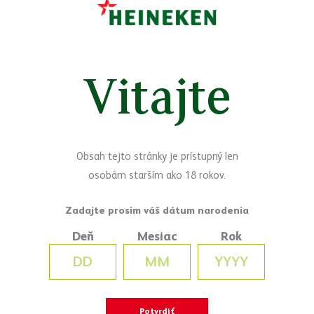
veria, že: ak by to bolo ľahké, nestálo by to za to.
„Mestečko je nadčasový koncept, ktorý má skvelú asociáciu, že
každý sa rád vráti do svojho mestečka. Tento koncept poskytuje
voľnosť, lebo každé mestečko je trochu iné – prispôsobiteľnosť je
Vitajte
súčasťou DNA. Veľkou výzvou bolo vytvoriť atmosféru niečoho, čo
má históriu v priestore novostavby a pritom nepôsobiť komicky,
alebo ako kulisa. Vsadili sme na poctivé materiály, najmä tie,
ktorých sa dotýka zákazník, preto sú všetky stolové dosky drevené.
Tento projekt sa pripravoval počas dlhého obdobia, no výsledkom
je naozaj neopakovateľné dielo, ktoré je skutočne najlepšie, aké
Obsah tejto stránky je prístupný len
mohlo byť,“
povedal o novej prevádzke architekt Marek
osobám starším ako 18 rokov.
Bohunický.
Deň
Mesiac
Rok