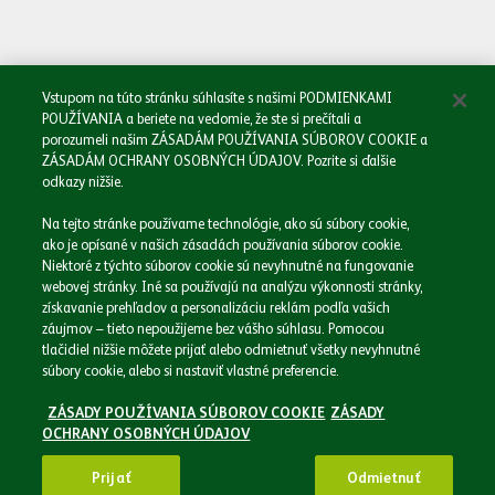
Oboznámil/a som sa so
Zásadami spracovania osobných údajov.
Odoslať
Vstupom na túto stránku súhlasíte s našimi PODMIENKAMI
POUŽÍVANIA a beriete na vedomie, že ste si prečítali a
porozumeli našim ZÁSADÁM POUŽÍVANIA SÚBOROV COOKIE a
ZÁSADÁM OCHRANY OSOBNÝCH ÚDAJOV. Pozrite si ďalšie
odkazy nižšie.
Domov
Na tejto stránke používame technológie, ako sú súbory cookie,
Naša spoločnosť
ako je opísané v našich zásadách používania súborov cookie.
Naše značky
Niektoré z týchto súborov cookie sú nevyhnutné na fungovanie
webovej stránky. Iné sa používajú na analýzu výkonnosti stránky,
Podnikáme zodpovedne
získavanie prehľadov a personalizáciu reklám podľa vašich
Médiá
záujmov – tieto nepoužijeme bez vášho súhlasu. Pomocou
Kariéra
tlačidiel nižšie môžete prijať alebo odmietnuť všetky nevyhnutné
súbory cookie, alebo si nastaviť vlastné preferencie.
Kontakt
ZÁSADY POUŽÍVANIA SÚBOROV COOKIE
ZÁSADY
OCHRANY OSOBNÝCH ÚDAJOV
© 2026 - Heineken Slovensko a.s. Všetky práva vyhradené
Prijať
Odmietnuť
Zásady ochrany osobných údajov