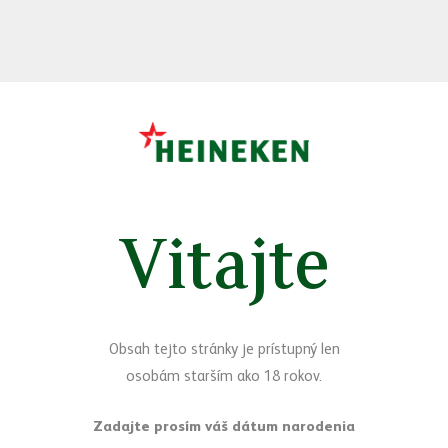
Vitajte
Sledujte nás
Facebook
Yo
Obsah tejto stránky je prístupný len
Máte otázky?
osobám starším ako 18 rokov.
Napíšte nám