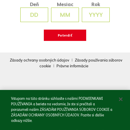
Deň
Mesiac
Rok
Zásady ochrany osobných údajov
|
Zásady používania súborov
cookie
|
Právne informácie
Oboznámil/a som sa so
Zásadami spracovania osobných údajov.
Odoslať
Vstupom na túto stránku súhlasíte s našimi PODMIENKAMI
POUŽÍVANIA a beriete na vedomie, že ste si prečítali a
porozumeli našim ZÁSADÁM POUŽÍVANIA SÚBOROV COOKIE a
ZÁSADÁM OCHRANY OSOBNÝCH ÚDAJOV. Pozrite si ďalšie
odkazy nižšie.
Domov