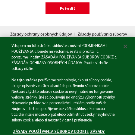
Oboznámil/a som sa so
Zásadami spracovania osobných údajov.
Zásady ochrany osobných údajov
|
Zásady používania súborov
cookie
|
Právne informácie
Odoslať
Vstupom na túto stránku súhlasíte s našimi PODMIENKAMI
POUŽÍVANIA a beriete na vedomie, že ste si prečítali a
porozumeli našim ZÁSADÁM POUŽÍVANIA SÚBOROV COOKIE a
ZÁSADÁM OCHRANY OSOBNÝCH ÚDAJOV. Pozrite si ďalšie
odkazy nižšie.
Domov
Na tejto stránke používame technológie, ako sú súbory cookie,
Naša spoločnosť
ako je opísané v našich zásadách používania súborov cookie.
Naše značky
Niektoré z týchto súborov cookie sú nevyhnutné na fungovanie
webovej stránky. Iné sa používajú na analýzu výkonnosti stránky,
Podnikáme zodpovedne
získavanie prehľadov a personalizáciu reklám podľa vašich
Médiá
záujmov – tieto nepoužijeme bez vášho súhlasu. Pomocou
Kariéra
tlačidiel nižšie môžete prijať alebo odmietnuť všetky nevyhnutné
Kontakt
súbory cookie, alebo si nastaviť vlastné preferencie.
ZÁSADY POUŽÍVANIA SÚBOROV COOKIE
ZÁSADY