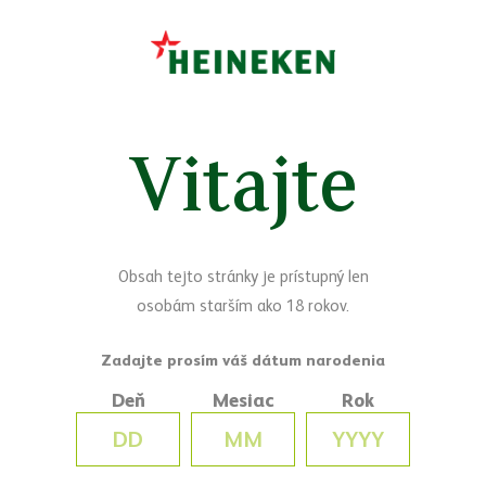
Sledujte nás
Facebook
Yo
Vitajte
Máte otázky?
Napíšte nám
Obsah tejto stránky je prístupný len
osobám starším ako 18 rokov.
Deň
Mesiac
Rok