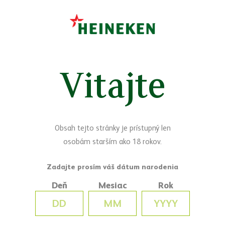
Sledujte nás
Facebook
Yo
Vitajte
Máte otázky?
Napíšte nám
Obsah tejto stránky je prístupný len
osobám starším ako 18 rokov.
Deň
Mesiac
Rok