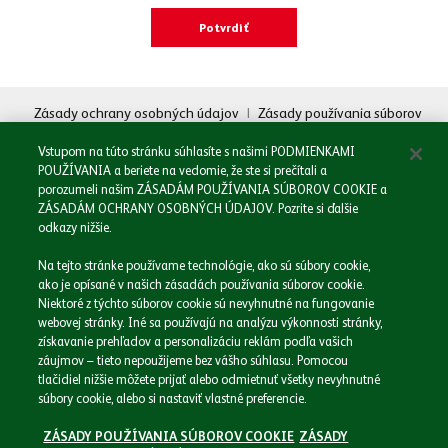
Oboznámil/a som sa so
Zásadami spracovania osobných údajov.
Zásady ochrany osobných údajov
|
Zásady používania súborov
cookie
|
Právne informácie
Odoslať
Vstupom na túto stránku súhlasíte s našimi PODMIENKAMI
POUŽÍVANIA a beriete na vedomie, že ste si prečítali a
porozumeli našim ZÁSADÁM POUŽÍVANIA SÚBOROV COOKIE a
ZÁSADÁM OCHRANY OSOBNÝCH ÚDAJOV. Pozrite si ďalšie
odkazy nižšie.
Domov
Na tejto stránke používame technológie, ako sú súbory cookie,
Naša spoločnosť
ako je opísané v našich zásadách používania súborov cookie.
Naše značky
Niektoré z týchto súborov cookie sú nevyhnutné na fungovanie
webovej stránky. Iné sa používajú na analýzu výkonnosti stránky,
Podnikáme zodpovedne
získavanie prehľadov a personalizáciu reklám podľa vašich
Médiá
záujmov – tieto nepoužijeme bez vášho súhlasu. Pomocou
Kariéra
tlačidiel nižšie môžete prijať alebo odmietnuť všetky nevyhnutné
Kontakt
súbory cookie, alebo si nastaviť vlastné preferencie.
ZÁSADY POUŽÍVANIA SÚBOROV COOKIE
ZÁSADY