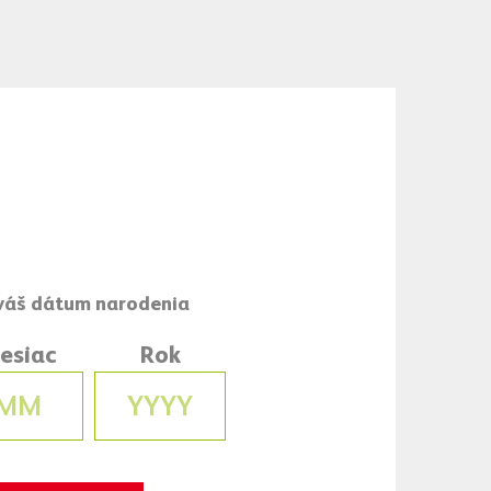
zväzu ľadového
Slovensku. Aj preto sa
lučný tandem, a to ako
 verí, že sa tento
šikom slovenského
teľne patrí aj pivo
oficiálne zlato
nsko.
esiac
Rok
pohári v meste
iež na Slovenskom
všetci omnoho viac
 Robert Kubička.