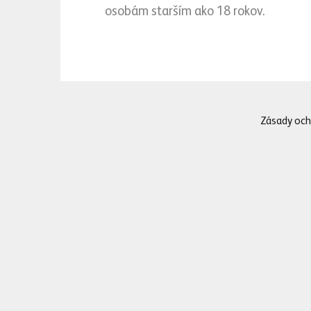
osobám starším ako 18 rokov.
„Vítame Zlatý Bažant v 
značka podpíše pod roz
nezabudla ani na fanúš
úspechov na ľadovej p
Miroslav Lažo.
Zásady och
Slovenský ležiak Zlat
vieme variť kvalitné 
Spojenie poctivého sl
dobrým štartom do na
„Na zdravie Slováci a 