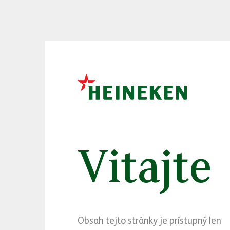
Bažant, ktorá je no
hokeja.
Zlatý Bažant formuje p
spája s najobľúbenejš
na štadiónoch, tak pr
najcennejší kov podar
„Je pre nás cťou byť p
hokeja a preto je pre 
a preto sme veľmi radi
Vitajte
slovenského hokeja,“
ho
Zlatý Bažant s našou
Landshut. Prvú domác
pohári, kde si ho bud
Obsah tejto stránky je prístupný len
užijú momenty zo zápas