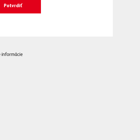
a že sa táto tradičná
ráce, pri ktorom
práca prinesie viacero
 sekretár SZĽH
 informácie
ákov o tom, že aj doma
 spotrebiteľov.
šie, by tak mohol byť