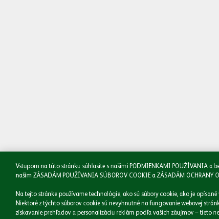
Naša spoločnosť
Naše značky
Podnikáme zodpovedne
Médiá
Kariéra
Kontakt
Vstupom na túto stránku súhlasíte s našimi PODMIENKAMI POUŽÍVANIA a beriet
našim ZÁSADÁM POUŽÍVANIA SÚBOROV COOKIE a ZÁSADÁM OCHRANY OSOBNÝ
Na tejto stránke používame technológie, ako sú súbory cookie, ako je opísané
Niektoré z týchto súborov cookie sú nevyhnutné na fungovanie webovej stránky
získavanie prehľadov a personalizáciu reklám podľa vašich záujmov – tieto ne