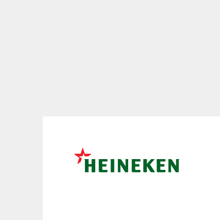
svojho portfólia. Cieľ
súčasným moderným 
Nový vzhľad nie je le
dnešného spotrebiteľa
vybraný víťazný smer, 
Moderné prevedenie 
Zlatý Bažant sa rozho
sústredil na čistotu 
portfólia, ktoré zákaz
„Dizajn by mal zákazní
vysvetľujú tvorcovia z
na každom aspekte – di
radosťou položí na stô