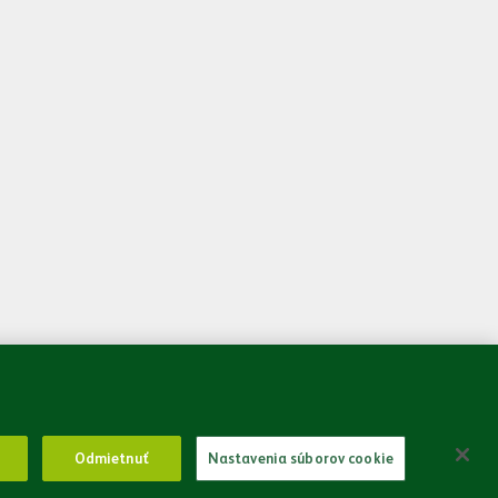
 som sa so
Zásadami spracovania osobných údajov.
Odoslať
Odmietnuť
Nastavenia súborov cookie