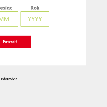
esiac
Rok
jším prvkom je
tnosti a podčiarkuje
vetovým typografom
a na precíznu exekúciu
o hľadaní nových
žnostiam. Najväčším
o Bažanta na svetovú
 informácie
na prvý pohľad a