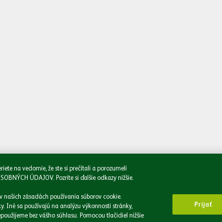
Napíšte nám
Oboznámil/a
e na vedomie, že ste si prečítali a porozumeli
CH ÚDAJOV. Pozrite si ďalšie odkazy nižšie.
 v našich zásadách používania súborov cookie.
Prijať
. Iné sa používajú na analýzu výkonnosti stránky,
použijeme bez vášho súhlasu. Pomocou tlačidiel nižšie