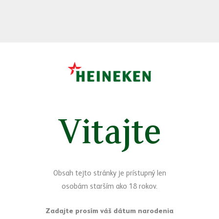
Vitajte
Zlatý Bažant Radler 0,0% Extra Svieži Grapefruit
Obsah tejto stránky je prístupný len
osobám starším ako 18 rokov.
Je inšpirovaný obľúbeným citrusovým ovocím, ktoré je
charakteristické horkejšou, no extra osviežujúcou chuťou. Milovníci
tejto príchute nájdu v pollitrovej plechovke jemne sladkú chuť s
prírodným cukrom z ovocia, ktorý predstavuje 1 g na 100 ml.