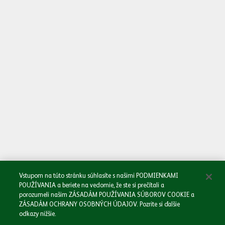
Oboznámil/a som sa so
Zásadami spracovania osobných údajov.
Odoslať
Vstupom na túto stránku súhlasíte s našimi PODMIENKAMI
POUŽÍVANIA a beriete na vedomie, že ste si prečítali a
porozumeli našim ZÁSADÁM POUŽÍVANIA SÚBOROV COOKIE a
ZÁSADÁM OCHRANY OSOBNÝCH ÚDAJOV. Pozrite si ďalšie
odkazy nižšie.