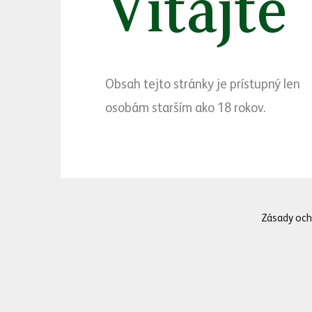
Vitajte
„Z našej skúsenosti vie
Obsah tejto stránky je prístupný len
Heineken®. Aj preto sm
osobám starším ako 18 rokov.
je už len prežitkom pr
pripíjame na všetkých, 
Kampaň Cheers to all b
Zásady och
Viac o značke Hein
Značka Heineken® má v