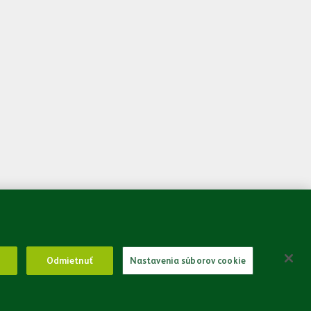
 som sa so
Zásadami spracovania osobných údajov.
Odoslať
Odmietnuť
Nastavenia súborov cookie