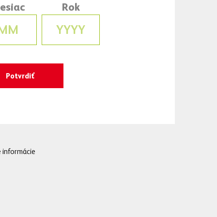
esiac
Rok
 práve pivo značky
 s myšlienkou, že dnes
tnal každý, a preto
ček.
 informácie
kde sa denne načapuje