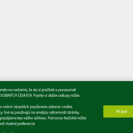
Napíšte nám
Oboznámil/a
e na vedomie, že ste si prečítali a porozumeli
CH ÚDAJOV. Pozrite si ďalšie odkazy nižšie.
 v našich zásadách používania súborov cookie.
Prijať
. Iné sa používajú na analýzu výkonnosti stránky,
použijeme bez vášho súhlasu. Pomocou tlačidiel nižšie
iť vlastné preferencie.