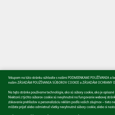
Naše značky
Podnikáme zodpovedne
Médiá
Kariéra
Kontakt
Vstupom na túto stránku súhlasíte s našimi PODMIENKAMI POUŽÍVANIA a beriet
našim ZÁSADÁM POUŽÍVANIA SÚBOROV COOKIE a ZÁSADÁM OCHRANY OSOBNÝ
Na tejto stránke používame technológie, ako sú súbory cookie, ako je opísané
Niektoré z týchto súborov cookie sú nevyhnutné na fungovanie webovej stránky
získavanie prehľadov a personalizáciu reklám podľa vašich záujmov – tieto ne
môžete prijať alebo odmietnuť všetky nevyhnutné súbory cookie, alebo si nastav