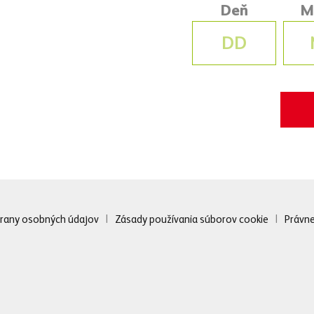
Deň
M
me, že ženy veľmi dobre reagujú na pivo a čoraz častejšie si vychutnávajú
e sa rozhodli spustiť kampaň, ktorá vyvracia stereotypy. Stotožňujeme sa
isudzovať drinky jednotlivým pohlaviam a chceme, aby si Heineken® vychu
ktorí majú radi kvalitné pivo,“
uviedol brand manažér značky Peter Ture
ude v televízii bežať od 1. do 27. marca.
rany osobných údajov
|
Zásady používania súborov cookie
|
Právne
eken®
iac ako 140-ročnú tradíciu a dnes sa predáva v 192 krajinách sveta, 