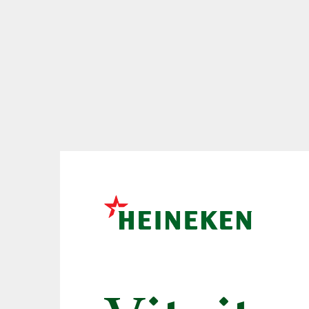
motívom sa inš
televíznou kam
poukázať na to
prisudzovať pi
Pivná značka Heineken
mužskou doménou. V
miešané drinky automa
naopak. Kampaň upozor